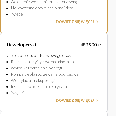
Ocieplenie wełną mineralną i drzewną
Nowoczesne drewniane okna i drzwi
i więcej
DOWIEDZ SIĘ WIĘCEJ
Deweloperski
489 900 zł
Zakres pakietu podstawowego oraz
:
Ruszt instalacyjny z wełną mineralną
Wylewka i ocieplenie podłogi
Pompa ciepła i ogrzewanie podłogowe
Wentylacja z rekuperacją
Instalacje wod-kan i elektryczna
i więcej
DOWIEDZ SIĘ WIĘCEJ