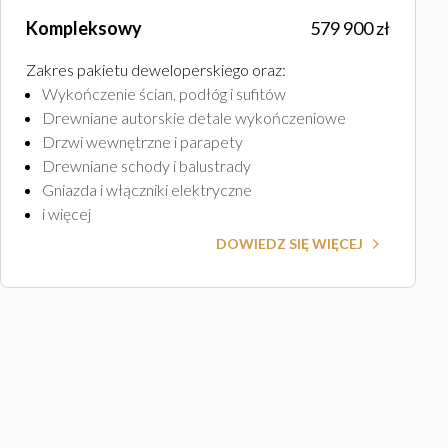
Kompleksowy
579 900 zł
Zakres pakietu deweloperskiego oraz
:
Wykończenie ścian, podłóg i sufitów
Drewniane autorskie detale wykończeniowe
Drzwi wewnętrzne i parapety
Drewniane schody i balustrady
Gniazda i włączniki elektryczne
i więcej
DOWIEDZ SIĘ WIĘCEJ