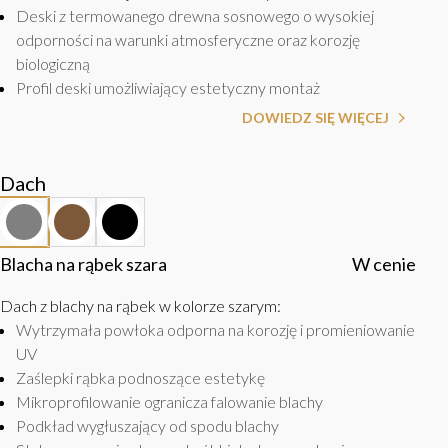
Deski z termowanego drewna sosnowego o wysokiej
odporności na warunki atmosferyczne oraz korozję
biologiczną
Profil deski umożliwiający estetyczny montaż
DOWIEDZ SIĘ WIĘCEJ
Dach
Blacha na rąbek szara
W cenie
Dach z blachy na rąbek w kolorze szarym
:
Wytrzymała powłoka odporna na korozję i promieniowanie
UV
Zaślepki rąbka podnoszące estetykę
Mikroprofilowanie ogranicza falowanie blachy
Podkład wygłuszający od spodu blachy