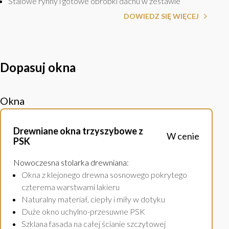
Stalowe rynny i gotowe obróbki dachu w zestawie
DOWIEDZ SIĘ WIĘCEJ
Dopasuj okna
Okna
Drewniane okna trzyszybowe z
W cenie
PSK
Nowoczesna stolarka drewniana
:
Okna z klejonego drewna sosnowego pokrytego
czterema warstwami lakieru
Naturalny materiał, ciepły i miły w dotyku
Duże okno uchylno-przesuwne PSK
Szklana fasada na całej ścianie szczytowej