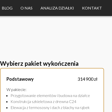
BLOG
O NAS
ANALIZA DZIAŁKI
KONTAKT
Wybierz pakiet wykończenia
Podstawowy
314 900 zł
W pakiecie
:
Przygotowanie elementów i budowa na działce
Konstrukcja szkieletowa z drewna C24
Elewacja z termososny i dach z blachy na rąbek