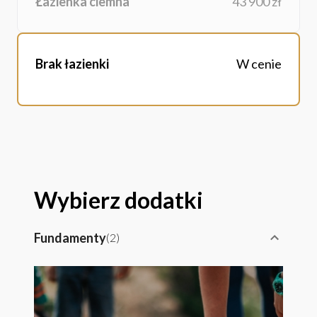
Łazienka ciemna
43 900 zł
Brak łazienki
W cenie
Wybierz dodatki
Fundamenty
(
2
)