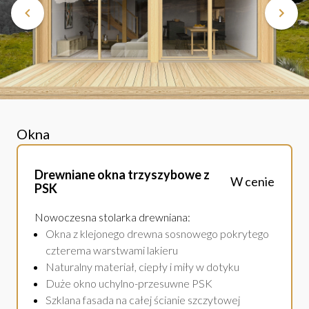
Okna
Drewniane okna trzyszybowe z
W cenie
PSK
Nowoczesna stolarka drewniana
:
Okna z klejonego drewna sosnowego pokrytego
czterema warstwami lakieru
Naturalny materiał, ciepły i miły w dotyku
Duże okno uchylno-przesuwne PSK
Szklana fasada na całej ścianie szczytowej