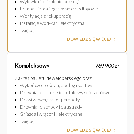
Wylewka i ocieplenie podłogi
Pompa ciepła i ogrzewanie podłogowe
Wentylacja z rekuperacją
Instalacje wod-kan i elektryczna
i więcej
DOWIEDZ SIĘ WIĘCEJ
Kompleksowy
769 900 zł
Zakres pakietu deweloperskiego oraz
:
Wykończenie ścian, podłóg i sufitów
Drewniane autorskie detale wykończeniowe
Drzwi wewnętrzne i parapety
Drewniane schody i balustrady
Gniazda i włączniki elektryczne
i więcej
DOWIEDZ SIĘ WIĘCEJ