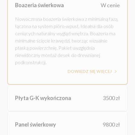
Boazeria świerkowa
W cenie
Nowoczesna boazeria świerkowa z minimalną fazą,
łączona na system pióro-wpust. Idealna dla osób
ceniących naturalny wygląd wnętrza. Boazeria ma
minimalne ścięcie krawędzi, tworząc wizualnie
płaską powierzchnię. Pakiet uwzględnia
niewidoczny montaż desek do drewnianej
podkonstrukcji.
DOWIEDZ SIĘ WIĘCEJ
Płyta G-K wykończona
3500 zł
Panel świerkowy
9800 zł