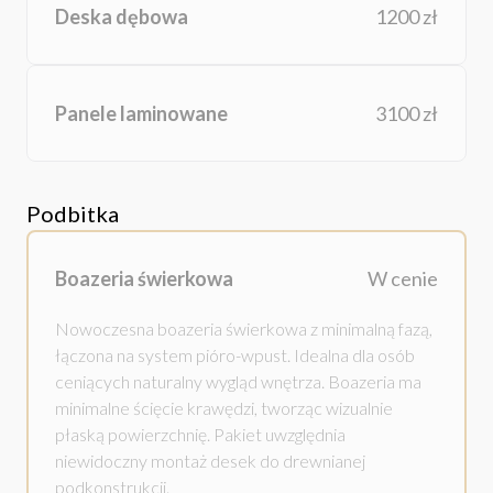
Deska dębowa
1200 zł
Panele laminowane
3100 zł
Podbitka
Boazeria świerkowa
W cenie
Nowoczesna boazeria świerkowa z minimalną fazą,
łączona na system pióro-wpust. Idealna dla osób
ceniących naturalny wygląd wnętrza. Boazeria ma
minimalne ścięcie krawędzi, tworząc wizualnie
płaską powierzchnię. Pakiet uwzględnia
niewidoczny montaż desek do drewnianej
podkonstrukcji.