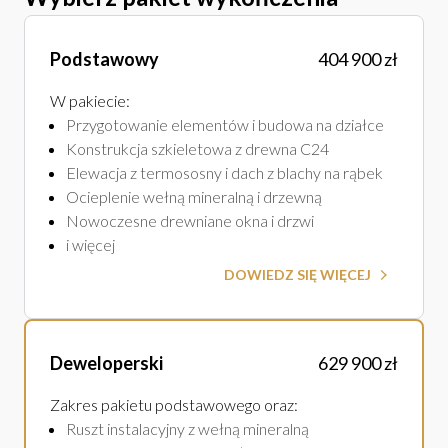
Podstawowy
404 900 zł
W pakiecie
:
Przygotowanie elementów i budowa na działce
Konstrukcja szkieletowa z drewna C24
Elewacja z termososny i dach z blachy na rąbek
Ocieplenie wełną mineralną i drzewną
Nowoczesne drewniane okna i drzwi
i więcej
DOWIEDZ SIĘ WIĘCEJ
Deweloperski
629 900 zł
Zakres pakietu podstawowego oraz
:
Ruszt instalacyjny z wełną mineralną