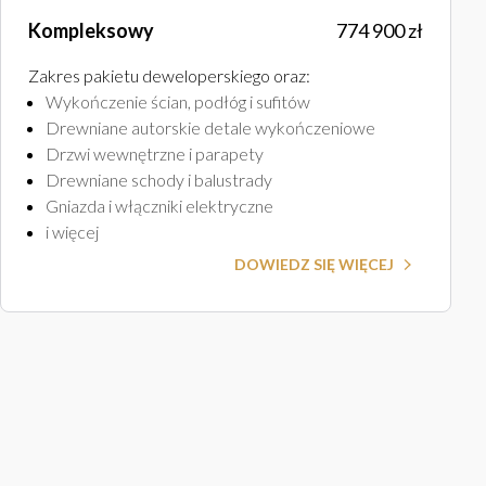
Kompleksowy
774 900 zł
Zakres pakietu deweloperskiego oraz
:
Wykończenie ścian, podłóg i sufitów
Drewniane autorskie detale wykończeniowe
Drzwi wewnętrzne i parapety
Drewniane schody i balustrady
Gniazda i włączniki elektryczne
i więcej
DOWIEDZ SIĘ WIĘCEJ