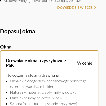
Stalowe rynny i gotowe obróbki dachu w zestawie
DOWIEDZ SIĘ WIĘCEJ
Dopasuj okna
Okna
Drewniane okna trzyszybowe z
W cenie
PSK
Nowoczesna stolarka drewniana
:
Okna z klejonego drewna sosnowego pokrytego
czterema warstwami lakieru
Naturalny materiał, ciepły i miły w dotyku
Duże okno uchylno-przesuwne PSK
Szklana fasada na całej ścianie szczytowej