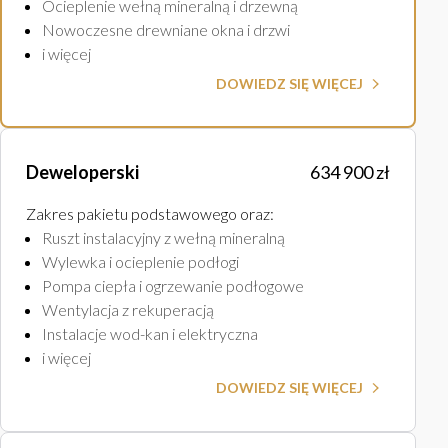
Ocieplenie wełną mineralną i drzewną
Nowoczesne drewniane okna i drzwi
i więcej
DOWIEDZ SIĘ WIĘCEJ
Deweloperski
634 900 zł
Zakres pakietu podstawowego oraz
:
Ruszt instalacyjny z wełną mineralną
Wylewka i ocieplenie podłogi
Pompa ciepła i ogrzewanie podłogowe
Wentylacja z rekuperacją
Instalacje wod-kan i elektryczna
i więcej
DOWIEDZ SIĘ WIĘCEJ