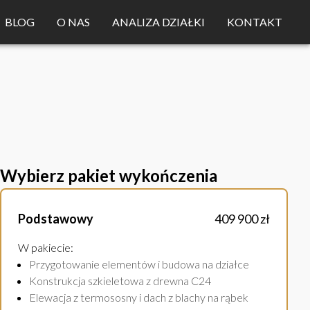
BLOG
O NAS
ANALIZA DZIAŁKI
KONTAKT
Wybierz pakiet wykończenia
Podstawowy
409 900 zł
W pakiecie
:
Przygotowanie elementów i budowa na działce
Konstrukcja szkieletowa z drewna C24
Elewacja z termososny i dach z blachy na rąbek