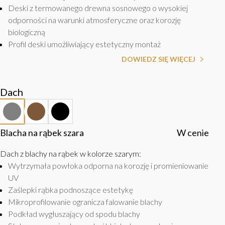
Deski z termowanego drewna sosnowego o wysokiej
odporności na warunki atmosferyczne oraz korozję
biologiczną
Profil deski umożliwiający estetyczny montaż
DOWIEDZ SIĘ WIĘCEJ
Dach
Blacha na rąbek szara
W cenie
Dach z blachy na rąbek w kolorze szarym
:
Wytrzymała powłoka odporna na korozję i promieniowanie
UV
Zaślepki rąbka podnoszące estetykę
Mikroprofilowanie ogranicza falowanie blachy
Podkład wygłuszający od spodu blachy